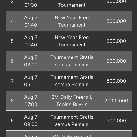
3
500.000
01:30
Tournament
Aug 7
New Year Free
4
500.000
01:40
Tournament
Aug 7
New Year Free
5
500.000
01:40
Tournament
Aug 7
Tournament Gratis
6
500.000
03:00
semua Pemain
Aug 7
Tournament Gratis
7
500.000
06:00
semua Pemain
Aug 7
2M Daily Freeroll,
8
2.000.000
07:00
Tcoins Buy-in
Aug 7
Tournament Gratis
9
500.000
09:00
semua Pemain
Aug 7
2M Daily Freeroll,