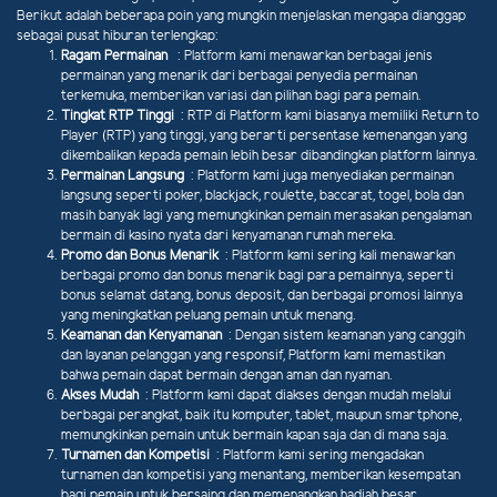
Berikut adalah beberapa poin yang mungkin menjelaskan mengapa dianggap
sebagai pusat hiburan terlengkap:
Ragam Permainan
: Platform kami menawarkan berbagai jenis
permainan yang menarik dari berbagai penyedia permainan
terkemuka, memberikan variasi dan pilihan bagi para pemain.
Tingkat RTP Tinggi
: RTP di Platform kami biasanya memiliki Return to
Player (RTP) yang tinggi, yang berarti persentase kemenangan yang
dikembalikan kepada pemain lebih besar dibandingkan platform lainnya.
Permainan Langsung
: Platform kami juga menyediakan permainan
langsung seperti poker, blackjack, roulette, baccarat, togel, bola dan
masih banyak lagi yang memungkinkan pemain merasakan pengalaman
bermain di kasino nyata dari kenyamanan rumah mereka.
Promo dan Bonus Menarik
: Platform kami sering kali menawarkan
berbagai promo dan bonus menarik bagi para pemainnya, seperti
bonus selamat datang, bonus deposit, dan berbagai promosi lainnya
yang meningkatkan peluang pemain untuk menang.
Keamanan dan Kenyamanan
: Dengan sistem keamanan yang canggih
dan layanan pelanggan yang responsif, Platform kami memastikan
bahwa pemain dapat bermain dengan aman dan nyaman.
Akses Mudah
: Platform kami dapat diakses dengan mudah melalui
berbagai perangkat, baik itu komputer, tablet, maupun smartphone,
memungkinkan pemain untuk bermain kapan saja dan di mana saja.
Turnamen dan Kompetisi
: Platform kami sering mengadakan
turnamen dan kompetisi yang menantang, memberikan kesempatan
bagi pemain untuk bersaing dan memenangkan hadiah besar.