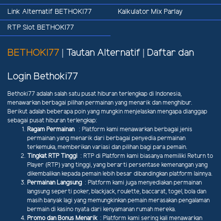
Link Alternatif BETHOKI77
Kalkulator Mix Parlay
RTP Slot BETHOKI77
BETHOKI77
| Tautan Alternatif | Daftar dan
Login Bethoki77
Bethoki77 adalah salah satu pusat hiburan terlengkap di Indonesia,
menawarkan berbagai pilihan permainan yang menarik dan menghibur.
Berikut adalah beberapa poin yang mungkin menjelaskan mengapa dianggap
sebagai pusat hiburan terlengkap:
Ragam Permainan
: Platform kami menawarkan berbagai jenis
permainan yang menarik dari berbagai penyedia permainan
terkemuka, memberikan variasi dan pilihan bagi para pemain.
Tingkat RTP Tinggi
: RTP di Platform kami biasanya memiliki Return to
Player (RTP) yang tinggi, yang berarti persentase kemenangan yang
dikembalikan kepada pemain lebih besar dibandingkan platform lainnya.
Permainan Langsung
: Platform kami juga menyediakan permainan
langsung seperti poker, blackjack, roulette, baccarat, togel, bola dan
masih banyak lagi yang memungkinkan pemain merasakan pengalaman
bermain di kasino nyata dari kenyamanan rumah mereka.
Promo dan Bonus Menarik
: Platform kami sering kali menawarkan