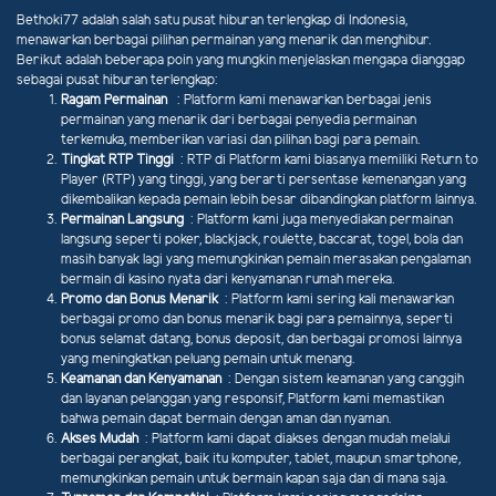
Bethoki77 adalah salah satu pusat hiburan terlengkap di Indonesia,
menawarkan berbagai pilihan permainan yang menarik dan menghibur.
Berikut adalah beberapa poin yang mungkin menjelaskan mengapa dianggap
sebagai pusat hiburan terlengkap:
Ragam Permainan
: Platform kami menawarkan berbagai jenis
permainan yang menarik dari berbagai penyedia permainan
terkemuka, memberikan variasi dan pilihan bagi para pemain.
Tingkat RTP Tinggi
: RTP di Platform kami biasanya memiliki Return to
Player (RTP) yang tinggi, yang berarti persentase kemenangan yang
dikembalikan kepada pemain lebih besar dibandingkan platform lainnya.
Permainan Langsung
: Platform kami juga menyediakan permainan
langsung seperti poker, blackjack, roulette, baccarat, togel, bola dan
masih banyak lagi yang memungkinkan pemain merasakan pengalaman
bermain di kasino nyata dari kenyamanan rumah mereka.
Promo dan Bonus Menarik
: Platform kami sering kali menawarkan
berbagai promo dan bonus menarik bagi para pemainnya, seperti
bonus selamat datang, bonus deposit, dan berbagai promosi lainnya
yang meningkatkan peluang pemain untuk menang.
Keamanan dan Kenyamanan
: Dengan sistem keamanan yang canggih
dan layanan pelanggan yang responsif, Platform kami memastikan
bahwa pemain dapat bermain dengan aman dan nyaman.
Akses Mudah
: Platform kami dapat diakses dengan mudah melalui
berbagai perangkat, baik itu komputer, tablet, maupun smartphone,
memungkinkan pemain untuk bermain kapan saja dan di mana saja.