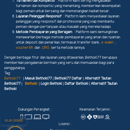
Turnamen dan Kompetisi
: Platform kami sering mengadakan
turnamen dan kompetisi yang menantang, memberikan kesempatan
bagi pemain untuk bersaing dan memenangkan hadiah besar.
Layanan Pelanggan Responsif
: Platform kami menyediakan layanan
pelanggan yang responsif dan profesional yang siap membantu
pemain dengan pertanyaan atau masalah yang mereka hadapi.
Metode Pembayaran yang Beragam
: Platform kami kemungkinan
menawarkan berbagai metode pembayaran yang aman dan nyaman
untuk deposit dan penarikan, termasuk transfer bank,
e-wallet
,
voucher88
dan
QRIS
serta metode lainnya.
Dengan berbagai fitur dan layanan yang ditawarkan, Bethoki77 berupaya
memberikan pengalaman bermain yang seru dan memuaskan bagi para
penggunanya.
Tag:
Bethoki77
| Masuk Bethoki77 | Bethoki77 Daftar | Alternatif Tautan
Bethoki77 |
Bethoki
| Login Bethoki | Daftar Bethoki | Alternatif Tautan
Bethoki
Dukungan Perangkat :
Keamanan Terjamin :
KLIK DISINI
Lisensi :